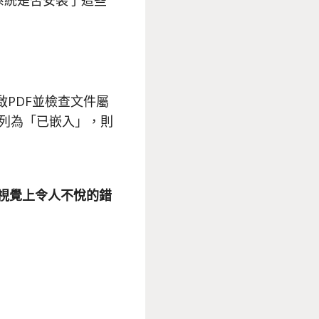
的系統是否安裝了這些
開啟PDF並檢查文件屬
列為「已嵌入」，則
視覺上令人不悅的錯