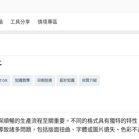
箱
工具分享
情境專區
析
ATOR
知識教學
印刷技術
設計知識
材質介紹
保順暢的生產流程至關重要。不同的格式具有獨特的特性
導致諸多問題，包括版面扭曲、字體或圖片遺失、色彩不