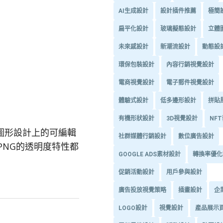
AI生成設計
設計插件推薦
極簡
扁平化設計
玻璃擬態設計
立體
未來感設計
新潮流設計
動態設
環保包裝設計
內容行銷視覺設計
電商視覺設計
電子郵件視覺設計
體驗式設計
低多邊形設計
拼貼
有機形狀設計
3D視覺設計
NF
圖形設計上的可編輯
社群媒體行銷設計
數位廣告設計
PNG的透明度特性都
GOOGLE ADS素材設計
轉換率優化
促銷活動設計
用戶參與設計
廣告投放視覺策略
插畫設計
企
LOGO設計
視覺設計
產品展示