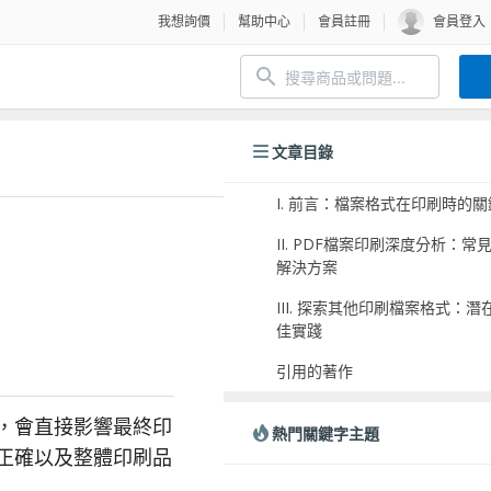
我想詢價
幫助中心
會員註冊
會員登入
文章目錄
I. 前言：檔案格式在印刷時的
II. PDF檔案印刷深度分析：
解決方案
III. 探索其他印刷檔案格式：
佳實踐
引用的著作
，會直接影響最終印
熱門關鍵字主題
正確以及整體印刷品