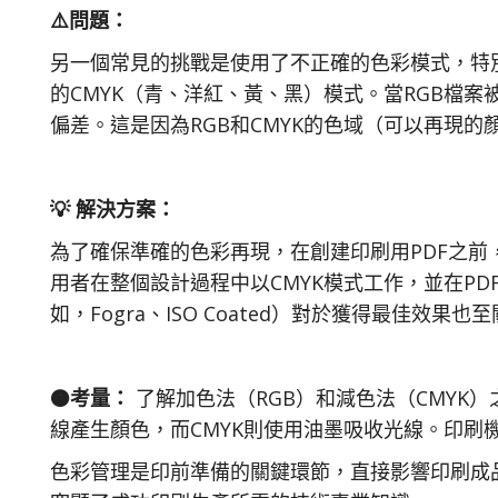
⚠️問題：
另一個常見的挑戰是使用了不正確的色彩模式，特
的CMYK（青、洋紅、黃、黑）模式。當RGB檔
偏差。這是因為RGB和CMYK的色域（可以再現的
💡 解決方案：
為了確保準確的色彩再現，在創建印刷用PDF之前
用者在整個設計過程中以CMYK模式工作，並在P
如，Fogra、ISO Coated）對於獲得最佳效果也
🟠考量：
了解加色法（RGB）和減色法（CMYK
線產生顏色，而CMYK則使用油墨吸收光線。印刷
色彩管理是印前準備的關鍵環節，直接影響印刷成品