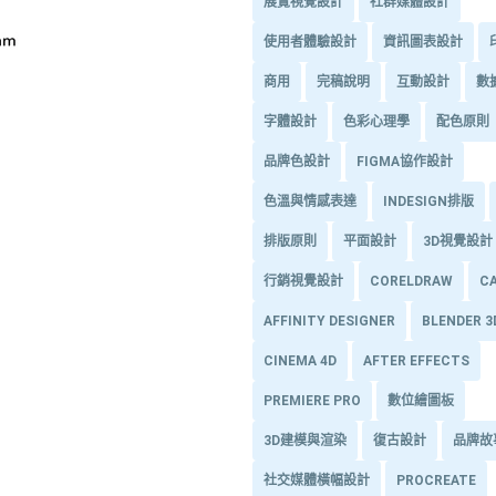
展覽視覺設計
社群媒體設計
使用者體驗設計
資訊圖表設計
商用
完稿說明
互動設計
數
字體設計
色彩心理學
配色原則
品牌色設計
FIGMA協作設計
色溫與情感表達
INDESIGN排版
排版原則
平面設計
3D視覺設計
行銷視覺設計
CORELDRAW
C
AFFINITY DESIGNER
BLENDER 
CINEMA 4D
AFTER EFFECTS
PREMIERE PRO
數位繪圖板
3D建模與渲染
復古設計
品牌故
社交媒體橫幅設計
PROCREATE