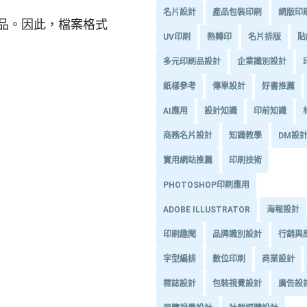
名片設計
產品包裝印刷
網版印
品。因此，檔案格式
UV印刷
熱轉印
名片排版
貼
多元印刷品設計
企業識別設計
紙樣參考
傳單設計
好書推薦
AI應用
設計知識
印前知識
商務名片設計
知識教學
DM設
實用網站推薦
印刷技術
PHOTOSHOP印刷應用
ADOBE ILLUSTRATOR
海報設計
印刷趣聞
品牌識別設計
行銷與
字型編排
數位印刷
商業設計
標誌設計
包裝視覺設計
廣告設