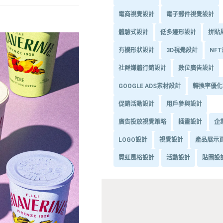
電商視覺設計
電子郵件視覺設計
體驗式設計
低多邊形設計
拼貼
有機形狀設計
3D視覺設計
NF
社群媒體行銷設計
數位廣告設計
GOOGLE ADS素材設計
轉換率優化
促銷活動設計
用戶參與設計
廣告投放視覺策略
插畫設計
企
LOGO設計
視覺設計
產品展示
霓虹風格設計
活動設計
貼圖設