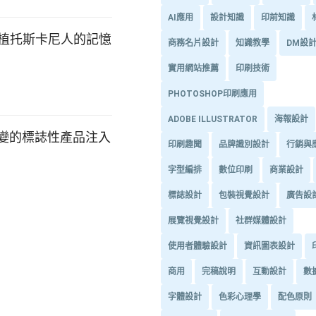
AI應用
設計知識
印前知識
包裝深植托斯卡尼人的記憶
商務名片設計
知識教學
DM設
實用網站推薦
印刷技術
PHOTOSHOP印刷應用
ADOBE ILLUSTRATOR
海報設計
未變的標誌性產品注入
印刷趣聞
品牌識別設計
行銷與
字型編排
數位印刷
商業設計
標誌設計
包裝視覺設計
廣告設
展覽視覺設計
社群媒體設計
使用者體驗設計
資訊圖表設計
商用
完稿說明
互動設計
數
字體設計
色彩心理學
配色原則