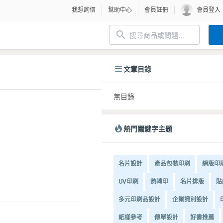
我想詢價
幫助中心
會員註冊
會員登入
文章目錄
無目錄
熱門關鍵字主題
名片設計
產品包裝印刷
網版印
UV印刷
熱轉印
名片排版
貼
多元印刷品設計
企業識別設計
紙樣參考
傳單設計
好書推薦