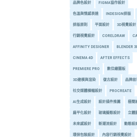
品牌色設計
FIGMA協作設計
色溫與情感表達
INDESIGN排版
排版原則
平面設計
3D視覺設計
行銷視覺設計
CORELDRAW
C
AFFINITY DESIGNER
BLENDER 
CINEMA 4D
AFTER EFFECTS
PREMIERE PRO
數位繪圖板
3D建模與渲染
復古設計
品牌故
社交媒體橫幅設計
PROCREATE
AI生成設計
設計插件推薦
極簡
扁平化設計
玻璃擬態設計
立體
未來感設計
新潮流設計
動態設
環保包裝設計
內容行銷視覺設計