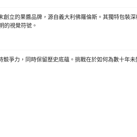
rini 兄弟於19世紀末創立的果醬品牌，源自義大利佛羅倫斯。其獨特
鮮明的視覺符號。
形象以保持競爭力，同時保留歷史底蘊。挑戰在於如何為數十年