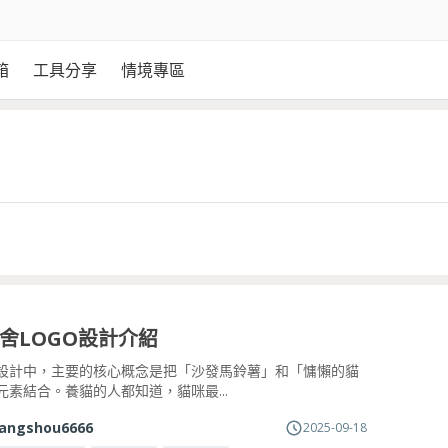
箱
工具分享
情境專區
舍LOGO設計介紹
設計中，主要的核心概念是把「沙發馬鈴薯」和「慵懶的貓
元素結合。養貓的人都知道，貓咪最...
angshou6666
2025-09-18