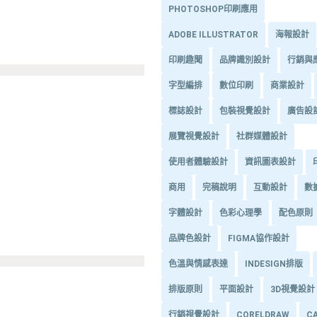
PHOTOSHOP印刷應用
ADOBE ILLUSTRATOR
海報設計
印刷趣聞
品牌識別設計
行銷與
字型編排
數位印刷
商業設計
標誌設計
包裝視覺設計
廣告設
展覽視覺設計
社群媒體設計
使用者體驗設計
資訊圖表設計
商用
完稿說明
互動設計
數
字體設計
色彩心理學
配色原則
品牌色設計
FIGMA協作設計
色溫與情感表達
INDESIGN排版
排版原則
平面設計
3D視覺設計
行銷視覺設計
CORELDRAW
C