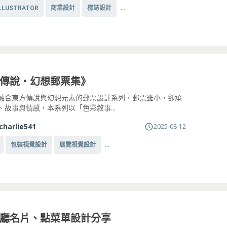
...
ILLUSTRATOR
商業設計
標誌設計
傳說・幻想郵票集》
融合東方傳說與幻想元素的郵票設計系列，郵票雖小，卻承
、故事與情感，本系列以「色彩敘事...
charlie541
2025-08-12
...
包裝視覺設計
展覽視覺設計
廳名片、點菜單設計分享