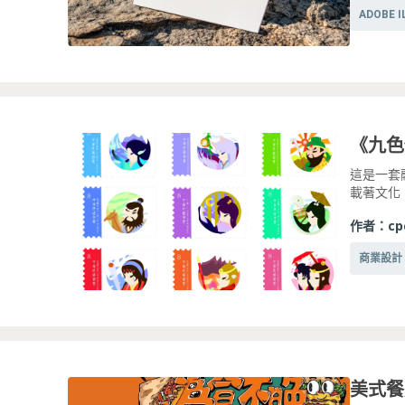
ADOBE 
《九色
這是一套
載著文化
作者：
cp
商業設計
美式餐