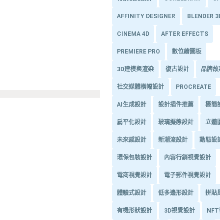
AFFINITY DESIGNER
BLENDER 
CINEMA 4D
AFTER EFFECTS
PREMIERE PRO
數位繪圖板
3D建模與渲染
復古設計
品牌故
社交媒體橫幅設計
PROCREATE
AI生成設計
設計插件推薦
極簡
扁平化設計
玻璃擬態設計
立體
未來感設計
新潮流設計
動態設
環保包裝設計
內容行銷視覺設計
電商視覺設計
電子郵件視覺設計
體驗式設計
低多邊形設計
拼貼
有機形狀設計
3D視覺設計
NF