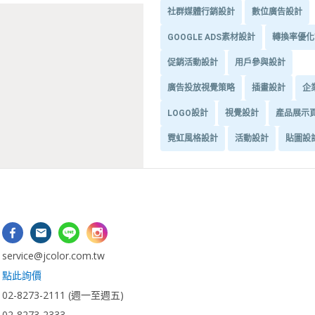
社群媒體行銷設計
數位廣告設計
GOOGLE ADS素材設計
轉換率優化
促銷活動設計
用戶參與設計
廣告投放視覺策略
插畫設計
企
LOGO設計
視覺設計
產品展示
霓虹風格設計
活動設計
貼圖設
：
vice@jcolor.com.tw
：
點此詢價
2-8273-2111 (週一至週五)
-8273-2333