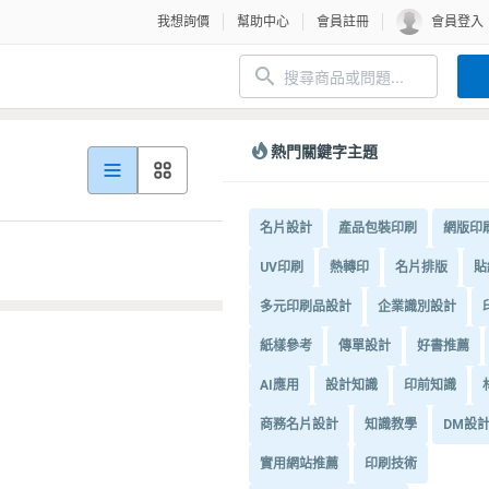
我想詢價
幫助中心
會員註冊
會員登入
熱門關鍵字主題
名片設計
產品包裝印刷
網版印
UV印刷
熱轉印
名片排版
貼
多元印刷品設計
企業識別設計
紙樣參考
傳單設計
好書推薦
AI應用
設計知識
印前知識
商務名片設計
知識教學
DM設
實用網站推薦
印刷技術