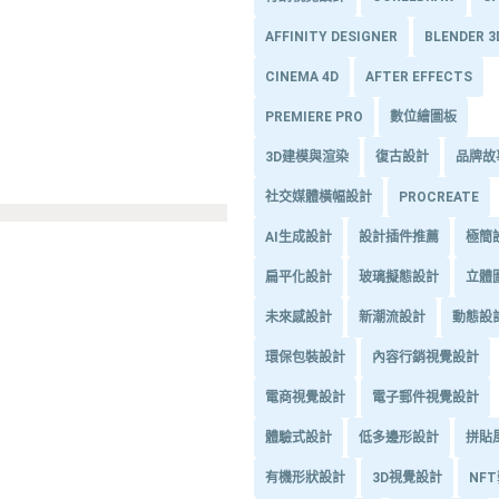
AFFINITY DESIGNER
BLENDER 
CINEMA 4D
AFTER EFFECTS
PREMIERE PRO
數位繪圖板
3D建模與渲染
復古設計
品牌故
社交媒體橫幅設計
PROCREATE
AI生成設計
設計插件推薦
極簡
扁平化設計
玻璃擬態設計
立體
未來感設計
新潮流設計
動態設
環保包裝設計
內容行銷視覺設計
電商視覺設計
電子郵件視覺設計
體驗式設計
低多邊形設計
拼貼
有機形狀設計
3D視覺設計
NF