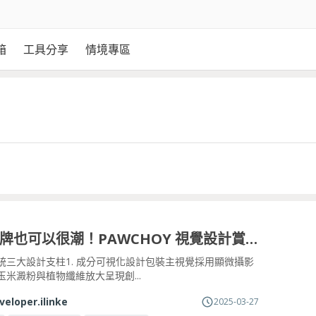
箱
工具分享
情境專區
寵物品牌也可以很潮！PAWCHOY 視覺設計賞析
統三大設計支柱1. 成分可視化設計包裝主視覺採用顯微攝影
玉米澱粉與植物纖維放大呈現創...
veloper.ilinke
2025-03-27