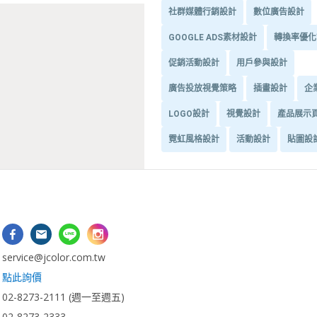
社群媒體行銷設計
數位廣告設計
GOOGLE ADS素材設計
轉換率優化
促銷活動設計
用戶參與設計
廣告投放視覺策略
插畫設計
企
LOGO設計
視覺設計
產品展示
霓虹風格設計
活動設計
貼圖設
：
vice@jcolor.com.tw
：
點此詢價
2-8273-2111 (週一至週五)
-8273-2333