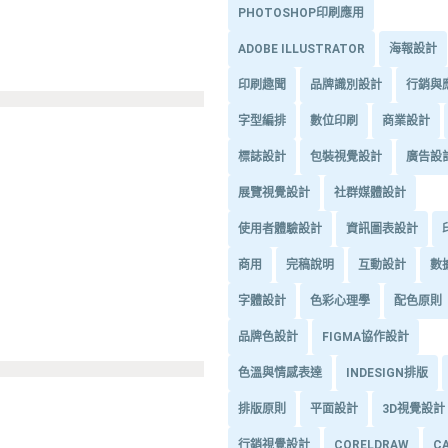
PHOTOSHOP印刷應用
ADOBE ILLUSTRATOR
海報設計
印刷趣聞
品牌識別設計
行銷與
字型編排
數位印刷
商業設計
標誌設計
包裝視覺設計
廣告設
展覽視覺設計
社群媒體設計
使用者體驗設計
資訊圖表設計
商用
完稿說明
互動設計
數
字體設計
色彩心理學
配色原則
品牌色設計
FIGMA協作設計
色溫與情感表達
INDESIGN排版
排版原則
平面設計
3D視覺設計
行銷視覺設計
CORELDRAW
C