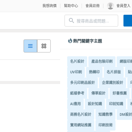
我想詢價
幫助中心
會員註冊
會員登入
熱門關鍵字主題
名片設計
產品包裝印刷
網版印
UV印刷
熱轉印
名片排版
貼
多元印刷品設計
企業識別設計
紙樣參考
傳單設計
好書推薦
AI應用
設計知識
印前知識
商務名片設計
知識教學
DM設
實用網站推薦
印刷技術