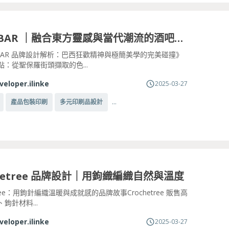
SUJO BAR ｜融合東方靈感與當代潮流的酒吧設計
O BAR 品牌設計解析：巴西狂歡精神與極簡美學的完美碰撞》
點：從聖保羅街頭擷取的色...
veloper.ilinke
2025-03-27
...
產品包裝印刷
多元印刷品設計
chetree 品牌設計｜用鉤織編織自然與溫度
etree：用鉤針編織溫暖與成就感的品牌故事Crochetree 販售高
鉤針材料...
veloper.ilinke
2025-03-27