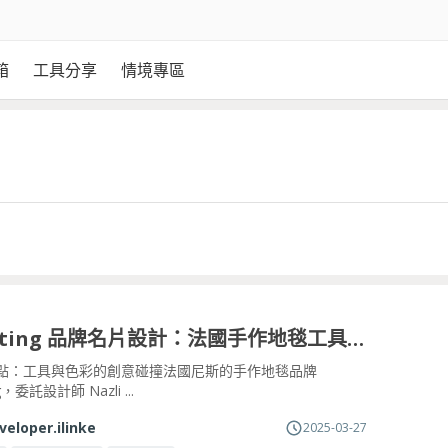
箱
工具分享
情境專區
LeTufting 品牌名片設計：法國手作地毯工具的色塊美學
點：工具與色彩的創意碰撞法國尼斯的手作地毯品牌
ng，委託設計師 Nazli ...
veloper.ilinke
2025-03-27