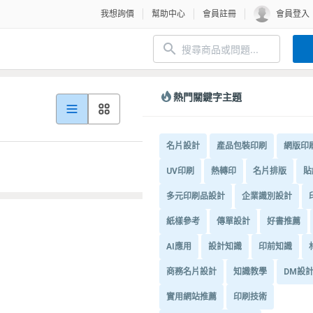
我想詢價
幫助中心
會員註冊
會員登入
熱門關鍵字主題
名片設計
產品包裝印刷
網版印
UV印刷
熱轉印
名片排版
貼
多元印刷品設計
企業識別設計
紙樣參考
傳單設計
好書推薦
AI應用
設計知識
印前知識
商務名片設計
知識教學
DM設
實用網站推薦
印刷技術