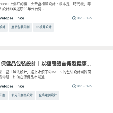
ehance上爆紅的復古火柴盒標籤設計，根本是「時光機」等
設計師神還原90年代台灣...
veloper.ilinke
2025-03-27
...
設計
產品包裝印刷
3D視覺設計
BASIK 保健品包裝設計｜以極簡語言傳遞健康理念
點：當「減法設計」遇上永續革命BASIK 的包裝設計團隊面
盾命題：如何在保健品市場過...
veloper.ilinke
2025-03-27
...
印刷
多元印刷品設計
企業識別設計