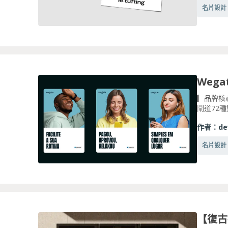
名片設計
▎品牌核
閘道72種
作者：
de
名片設計