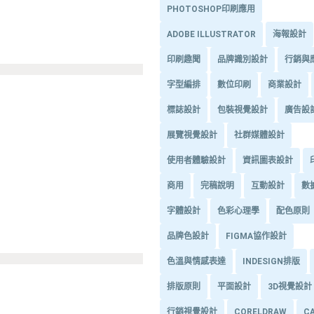
PHOTOSHOP印刷應用
ADOBE ILLUSTRATOR
海報設計
印刷趣聞
品牌識別設計
行銷與
字型編排
數位印刷
商業設計
標誌設計
包裝視覺設計
廣告設
展覽視覺設計
社群媒體設計
使用者體驗設計
資訊圖表設計
商用
完稿說明
互動設計
數
字體設計
色彩心理學
配色原則
品牌色設計
FIGMA協作設計
色溫與情感表達
INDESIGN排版
排版原則
平面設計
3D視覺設計
行銷視覺設計
CORELDRAW
C