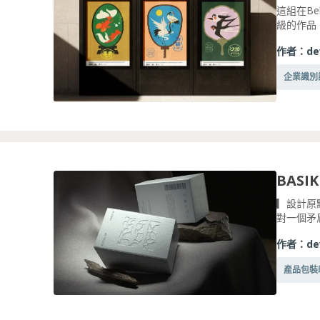
這組在B
級的作品！
作者：
de
企業識別
▎設計原
對一個矛
作者：
de
產品包裝