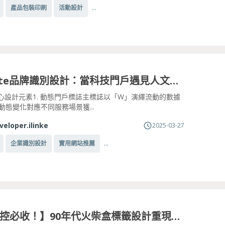
...
產品包裝印刷
活動設計
Wegate品牌識別設計：當科技門戶遇見人文溫度
心設計元素1. 動態門戶標誌主標誌以「W」演繹流動的數據
動態變化對應不同服務場景獲...
veloper.ilinke
2025-03-27
...
企業識別設計
實用網站推薦
【復古控必收！】90年代火柴盒標籤設計重現「阿公雜貨店」的懷舊美學