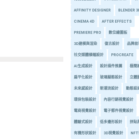
AFFINITY DESIGNER
BLENDER 
CINEMA 4D
AFTER EFFECTS
PREMIERE PRO
數位繪圖板
3D建模與渲染
復古設計
品牌故
社交媒體橫幅設計
PROCREATE
AI生成設計
設計插件推薦
極簡
扁平化設計
玻璃擬態設計
立體
未來感設計
新潮流設計
動態設
環保包裝設計
內容行銷視覺設計
電商視覺設計
電子郵件視覺設計
體驗式設計
低多邊形設計
拼貼
有機形狀設計
3D視覺設計
NF