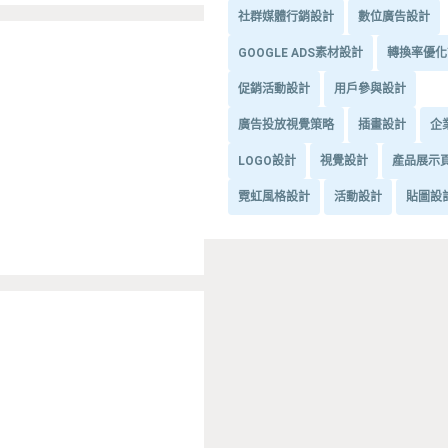
社群媒體行銷設計
數位廣告設計
GOOGLE ADS素材設計
轉換率優化
促銷活動設計
用戶參與設計
廣告投放視覺策略
插畫設計
企
LOGO設計
視覺設計
產品展示
霓虹風格設計
活動設計
貼圖設