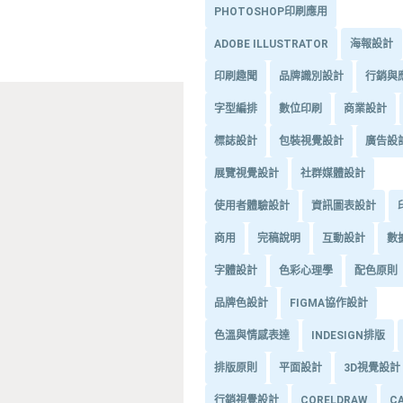
PHOTOSHOP印刷應用
ADOBE ILLUSTRATOR
海報設計
印刷趣聞
品牌識別設計
行銷與
字型編排
數位印刷
商業設計
標誌設計
包裝視覺設計
廣告設
展覽視覺設計
社群媒體設計
使用者體驗設計
資訊圖表設計
商用
完稿說明
互動設計
數
字體設計
色彩心理學
配色原則
品牌色設計
FIGMA協作設計
色溫與情感表達
INDESIGN排版
排版原則
平面設計
3D視覺設計
行銷視覺設計
CORELDRAW
C