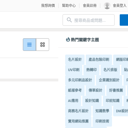
我想詢價
幫助中心
會員註冊
會員登入
熱門關鍵字主題
名片設計
產品包裝印刷
網版印
UV印刷
熱轉印
名片排版
貼
多元印刷品設計
企業識別設計
紙樣參考
傳單設計
好書推薦
AI應用
設計知識
印前知識
商務名片設計
知識教學
DM設
實用網站推薦
印刷技術