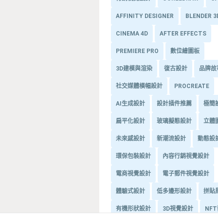
AFFINITY DESIGNER
BLENDER 
CINEMA 4D
AFTER EFFECTS
PREMIERE PRO
數位繪圖板
3D建模與渲染
復古設計
品牌故
社交媒體橫幅設計
PROCREATE
AI生成設計
設計插件推薦
極簡
扁平化設計
玻璃擬態設計
立體
未來感設計
新潮流設計
動態設
環保包裝設計
內容行銷視覺設計
電商視覺設計
電子郵件視覺設計
體驗式設計
低多邊形設計
拼貼
有機形狀設計
3D視覺設計
NF