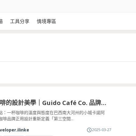
箱
工具分享
情境專區
一杯咖啡的設計美學｜Guido Café Co. 品牌視覺賞析
點：一杯咖啡的溫度與態度在巴西南大河州的小城卡諾阿
咖啡品牌正用設計重新定義「第三空間...
veloper.ilinke
2025-03-27