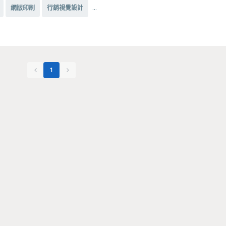
...
網版印刷
行銷視覺設計
1