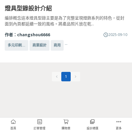
燈具型錄設計介紹
編排概念這本燈具型錄主要是為了完整呈現燈飾系列的特色，從封
面到內頁都延續一致的風格。將產品照片放在乾...
作者：
changshou6666
2025-09-10
...
多元印刷...
商業設計
商用
1
首頁
訂單管理
購物車
設計總匯
更多